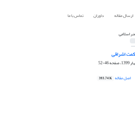
ارسال مقاله
داوران
تماس با ما
نر اسلامی
کمت اشراقی
46-52
اصل مقاله
393.74 K